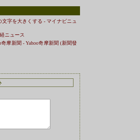
マホの文字を大きくする - マイナビニュ
産経ニュース
摩新聞 - Yahoo奇摩新聞 (新聞發
ト