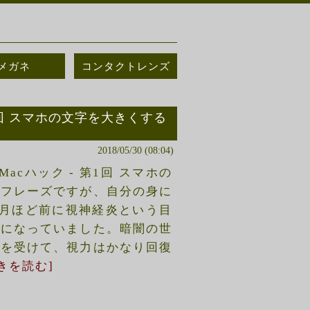
メガネ
コンタクトレンズ
第1回 スマホの文字を大きくする
2018/05/30 (08:04)
acハック - 第1回 スマホの
くフレーズですが、自分の身に
カ月ほど前に視神経炎という目
態になっていました。暗闇の世
療を受けて、視力はかなり回復
きを読む]