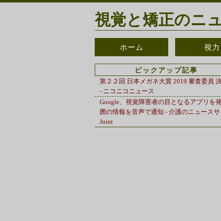
視覚と矯正のニュ
ホーム
視力
ピックアップ記事
第２２回 日本メガネ大賞 2019 審査委員 
- ニコニコニュース
Google、視覚障害者の目となるアプリを発
囲の情報を音声で通知 - 介護のニュース
Joint