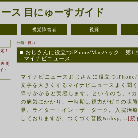
ース 目にゅーすガイド
視覚障害者
視覚
分類：
視力
決定！
おじさんに役立つiPhone/Macハック - 
- マイナビニュース
表 周
サイト
マイナビニュースおじさんに役立つiPhone/M
文字を大きくするマイナビニュースよく聞
降りかかると実感します。というのも、3
の病気にかかり、一時期は視力がゼロの状
界。ライター・イン・ザ・ダーク。入院治
しておりますが、つくづく普段&nbsp;...
[続