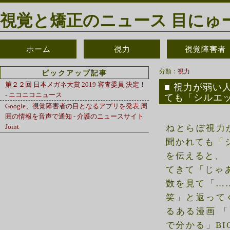
視覚と矯正のニュース 目にゅ
ホーム
視力
視覚障害者
分類：
視力
ピックアップ記事
第２２回 日本メガネ大賞 2019 審査委員 決定！
視力が弱い
- ニコニコニュース
ても「シルエッ
Google、視覚障害者の目となるアプリを発表 周
囲の情報を音声で通知 - 介護のニュースサイト
Joint
ねとらぼ視力
聞かれても「
を伝えると、
てきて「じゃ
数を見て「…
笑」と返ってく
るある漫画 
で分かる」BIGLO